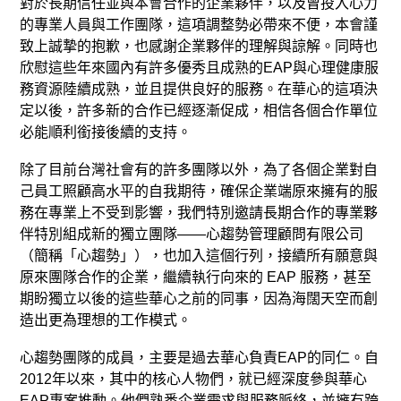
對於長期信任並與本會合作的企業夥伴，以及曾投入心力
的專業人員與工作團隊，這項調整勢必帶來不便，本會謹
致上誠摯的抱歉，也感謝企業夥伴的理解與諒解。同時也
欣慰這些年來國內有許多優秀且成熟的EAP與心理健康服
務資源陸續成熟，並且提供良好的服務。在華心的這項決
定以後，許多新的合作已經逐漸促成，相信各個合作單位
必能順利銜接後續的支持。
除了目前台灣社會有的許多團隊以外，為了各個企業對自
己員工照顧高水平的自我期待，確保企業端原來擁有的服
務在專業上不受到影響，我們特別邀請長期合作的專業夥
伴特別組成新的獨立團隊——心趨勢管理顧問有限公司
（簡稱「心趨勢」），也加入這個行列，接續所有願意與
原來團隊合作的企業，繼續執行向來的 EAP 服務，甚至
期盼獨立以後的這些華心之前的同事，因為海闊天空而創
造出更為理想的工作模式。
心趨勢團隊的成員，主要是過去華心負責EAP的同仁。自
2012年以來，其中的核心人物們，就已經深度參與華心
EAP專案推動。他們熟悉企業需求與服務脈絡，並擁有跨