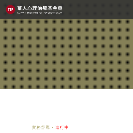
實務督導
-
進行中